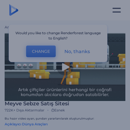
Ana Sayfa
Şablonlar
Meyve Sebze Satış Sitesi
Would you like to change Renderforest language
to English?
No, thanks
CHANGE
Meyve Sebze Satış Sitesi
722K+
Dışa Aktarmalar
Esnek
Bu hazır video ayarı, şundan yararlanılarak oluşturulmuştur:
Açıklayıcı Dünya Araçları