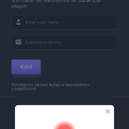
Son haber ve tekliflerimiz ilk olarak size
ulaşsın
Katıl
Dilediğiniz zaman kolayca abonelikten
çıkabilirsiniz.
Şirket
Hakkımızda
İletişim