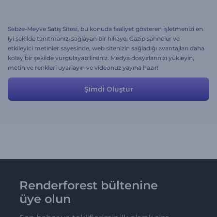
Sebze-Meyve Satış Sitesi, bu konuda faaliyet gösteren işletmenizi en
iyi şekilde tanıtmanızı sağlayan bir hikaye. Cazip sahneler ve
etkileyici metinler sayesinde, web sitenizin sağladığı avantajları daha
kolay bir şekilde vurgulayabilirsiniz. Medya dosyalarınızı yükleyin,
metin ve renkleri uyarlayın ve videonuz yayına hazır!
Şi̇mdi̇ Oluştur
Renderforest bültenine
üye olun