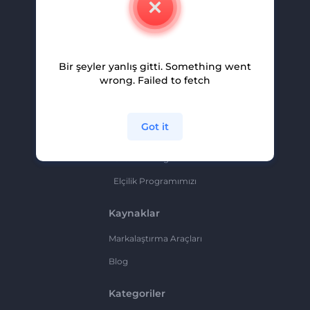
Kariyer
Yardım Ve Destek
Bir şeyler yanlış gitti. Something went
Ortaklık Programı
wrong. Failed to fetch
Gizlilik Politikası
Şartlar Ve Koşullar
Got it
Site Haritası
Ortaklık Programı
Elçilik Programımızı
Kaynaklar
Markalaştırma Araçları
Blog
Kategoriler