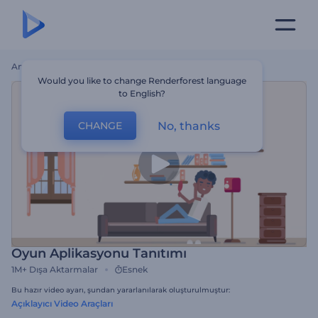
Ana Sayfa
Şablonlar
Oyun Aplikasyonu Tanıtımı
Would you like to change Renderforest language
to English?
No, thanks
CHANGE
Oyun Aplikasyonu Tanıtımı
1M+
Dışa Aktarmalar
Esnek
Bu hazır video ayarı, şundan yararlanılarak oluşturulmuştur:
Açıklayıcı Video Araçları