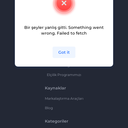
Kariyer
Yardım Ve Destek
Bir şeyler yanlış gitti. Something went
Ortaklık Programı
wrong. Failed to fetch
Gizlilik Politikası
Şartlar Ve Koşullar
Got it
Site Haritası
Ortaklık Programı
Elçilik Programımızı
Kaynaklar
Markalaştırma Araçları
Blog
Kategoriler