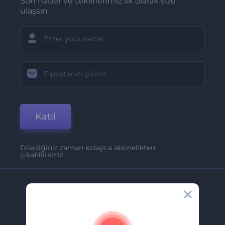
Son haber ve tekliflerimiz ilk olarak size
ulaşsın
Katıl
Dilediğiniz zaman kolayca abonelikten
çıkabilirsiniz.
Şirket
Hakkımızda
İletişim