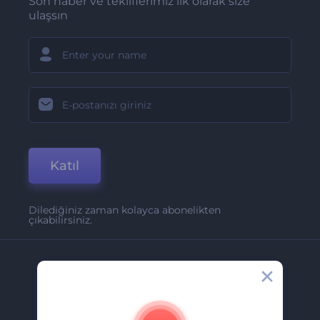
Son haber ve tekliflerimiz ilk olarak size
ulaşsın
Katıl
Dilediğiniz zaman kolayca abonelikten
çıkabilirsiniz.
Şirket
Hakkımızda
İletişim