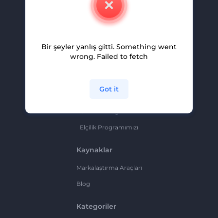
Kariyer
Yardım Ve Destek
Bir şeyler yanlış gitti. Something went
Ortaklık Programı
wrong. Failed to fetch
Gizlilik Politikası
Şartlar Ve Koşullar
Got it
Site Haritası
Ortaklık Programı
Elçilik Programımızı
Kaynaklar
Markalaştırma Araçları
Blog
Kategoriler