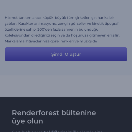
Hizmet tanıtım aracı, küçük-büyük tüm şirketler için harika bir
şablon. Karakter animasyonu, zengin görseller ve kinetik tipografi
özelliklerine sahip. 300’den fazla sahnenin bulunduğu
koleksiyondan dilediğinizi seçin ya da hoşunuza gitmeyenleri silin.
Markalama ihtiyaçlarınıza göre; renkleri ve müziği de
değiştirebilirsiniz.
Şi̇mdi̇ Oluştur
Renderforest bültenine
üye olun