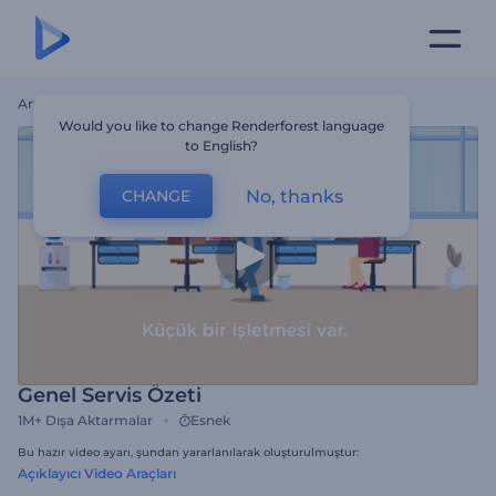
Ana Sayfa
Şablonlar
Genel Servis Özeti
Would you like to change Renderforest language
to English?
No, thanks
CHANGE
Genel Servis Özeti
1M+
Dışa Aktarmalar
Esnek
Bu hazır video ayarı, şundan yararlanılarak oluşturulmuştur:
Açıklayıcı Video Araçları