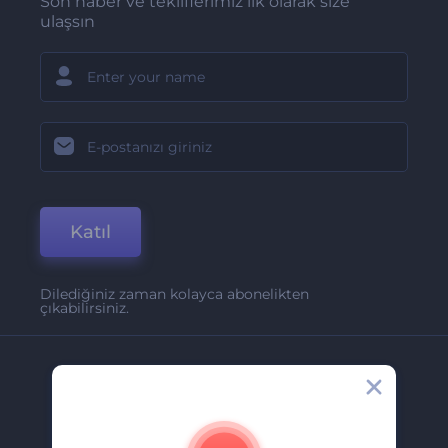
Son haber ve tekliflerimiz ilk olarak size
ulaşsın
Katıl
Dilediğiniz zaman kolayca abonelikten
çıkabilirsiniz.
Şirket
Hakkımızda
İletişim