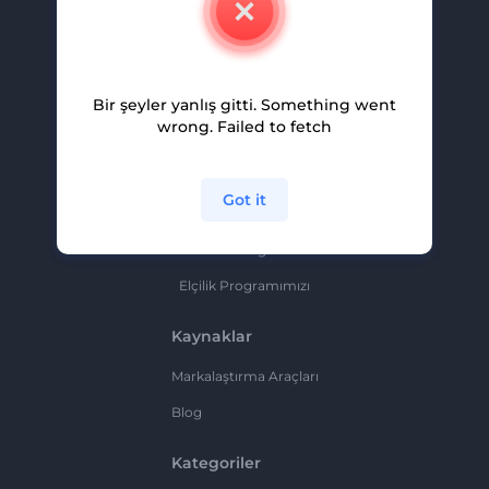
Kariyer
Yardım Ve Destek
Bir şeyler yanlış gitti. Something went
Ortaklık Programı
wrong. Failed to fetch
Gizlilik Politikası
Şartlar Ve Koşullar
Got it
Site Haritası
Ortaklık Programı
Elçilik Programımızı
Kaynaklar
Markalaştırma Araçları
Blog
Kategoriler