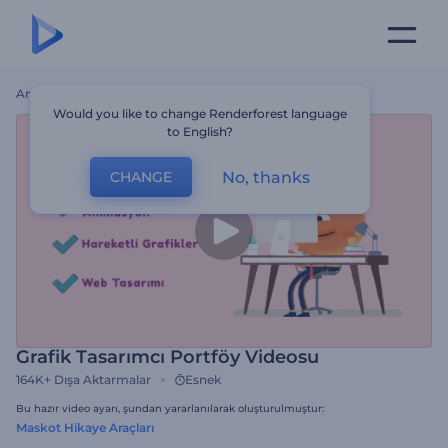
Ana Sayfa
Şablonlar
Grafik Tasarımcı Portföy Videosu
Would you like to change Renderforest language
to English?
No, thanks
CHANGE
Grafik Tasarımcı Portföy Videosu
164K+
Dışa Aktarmalar
Esnek
Bu hazır video ayarı, şundan yararlanılarak oluşturulmuştur:
Maskot Hikaye Araçları