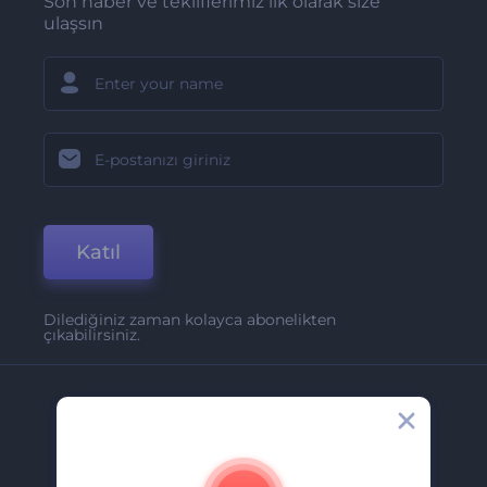
Son haber ve tekliflerimiz ilk olarak size
ulaşsın
Katıl
Dilediğiniz zaman kolayca abonelikten
çıkabilirsiniz.
Şirket
Hakkımızda
İletişim