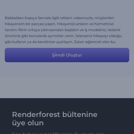
Bakkaldan Kapıya Servisle ilgili reklam videonuzla, müşterileri
hikayenizin bir parçası yapın. Hikayenizi anlatın ve hizmetinizi
tanıtın: fikrin ortaya çıkmasından başlatın ve iş modeliniz, tedarik
zinciriniz gibi konularda ayrıntılar verin. İsterseniz hikayeyi olduğu
gibi kullanın ya da kendinize uyarlayın. Zaten eğlenceli olan bu
hikaye için hepsinde en iyi sonucu alırsınız.
Şi̇mdi̇ Oluştur
Renderforest bültenine
üye olun