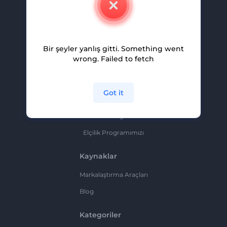
Kariyer
Yardım Ve Destek
Bir şeyler yanlış gitti. Something went
Ortaklık Programı
wrong. Failed to fetch
Gizlilik Politikası
Şartlar Ve Koşullar
Got it
Site Haritası
Ortaklık Programı
Elçilik Programımızı
Kaynaklar
Markalaştırma Araçları
Blog
Kategoriler