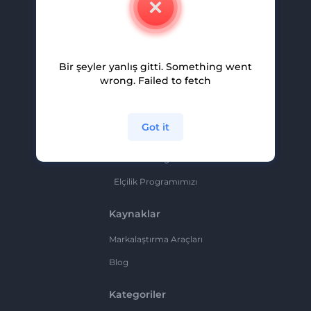
Kariyer
Yardım Ve Destek
Bir şeyler yanlış gitti. Something went
Ortaklık Programı
wrong. Failed to fetch
Gizlilik Politikası
Şartlar Ve Koşullar
Got it
Site Haritası
Ortaklık Programı
Elçilik Programımızı
Kaynaklar
Markalaştırma Araçları
Blog
Kategoriler