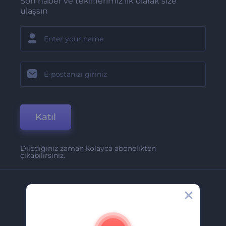
Son haber ve tekliflerimiz ilk olarak size
ulaşsın
Katıl
Dilediğiniz zaman kolayca abonelikten
çıkabilirsiniz.
Şirket
Hakkımızda
İletişim