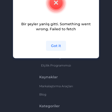
Kariyer
Yardım Ve Destek
Bir şeyler yanlış gitti. Something went
Ortaklık Programı
wrong. Failed to fetch
Gizlilik Politikası
Şartlar Ve Koşullar
Got it
Site Haritası
Ortaklık Programı
Elçilik Programımızı
Kaynaklar
Markalaştırma Araçları
Blog
Kategoriler