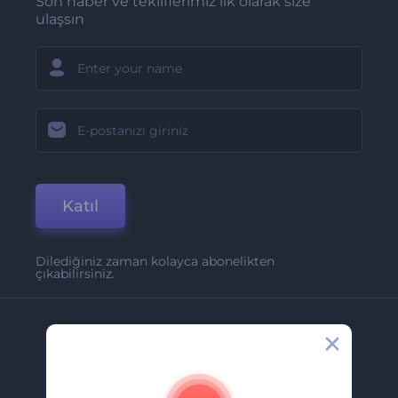
Son haber ve tekliflerimiz ilk olarak size
ulaşsın
Katıl
Dilediğiniz zaman kolayca abonelikten
çıkabilirsiniz.
Şirket
Hakkımızda
İletişim