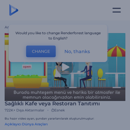
Ana Sayfa
Şablonlar
Sağlıklı Kafe Veya Restoran Tanıtımı
Would you like to change Renderforest language
to English?
No, thanks
CHANGE
Sağlıklı Kafe veya Restoran Tanıtımı
722K+
Dışa Aktarmalar
Esnek
Bu hazır video ayarı, şundan yararlanılarak oluşturulmuştur:
Açıklayıcı Dünya Araçları