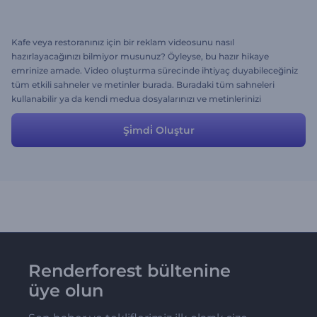
Kafe veya restoranınız için bir reklam videosunu nasıl
hazırlayacağınızı bilmiyor musunuz? Öyleyse, bu hazır hikaye
emrinize amade. Video oluşturma sürecinde ihtiyaç duyabileceğiniz
tüm etkili sahneler ve metinler burada. Buradaki tüm sahneleri
kullanabilir ya da kendi medua dosyalarınızı ve metinlerinizi
yükleyerek ihtiyaçlarınıza uygun şekilde değiştirebilirsiniz.
Şi̇mdi̇ Oluştur
Renderforest bültenine
üye olun