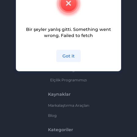
Kariyer
Yardım Ve Destek
Bir şeyler yanlış gitti. Something went
Ortaklık Programı
wrong. Failed to fetch
Gizlilik Politikası
Şartlar Ve Koşullar
Got it
Site Haritası
Ortaklık Programı
Elçilik Programımızı
Kaynaklar
Markalaştırma Araçları
Blog
Kategoriler