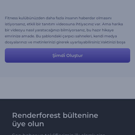
Fitness kulübünüzden daha fazla insanın haberdar olmasını
istiyorsanız, etkili bir tanıtım videosuna ihtiyacınız var. Ama harika
bir videoyu nasıl yaratacağınızı bilmiyorsanız, bu hazır hikaye
emrinize amade. Bu şablondaki çarpıcı sahneleri, kendi medya
dosyalarınızı ve metinlerinizi girerek uyarlayabilirsiniz.Vaktinizi boşa
harcamayın. videonuzu bugün hazırlayın.
Şi̇mdi̇ Oluştur
Renderforest bültenine
üye olun