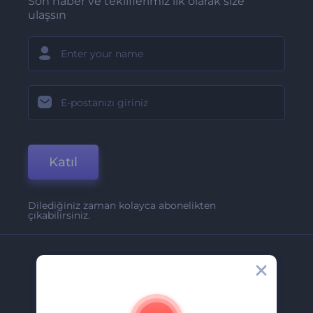
Son haber ve tekliflerimiz ilk olarak size
ulaşsın
Katıl
Dilediğiniz zaman kolayca abonelikten
çıkabilirsiniz.
Şirket
Hakkımızda
İletişim