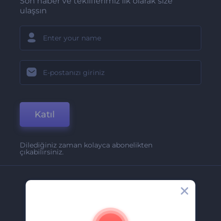
Son haber ve tekliflerimiz ilk olarak size
ulaşsın
Katıl
Dilediğiniz zaman kolayca abonelikten
çıkabilirsiniz.
Şirket
Hakkımızda
İletişim