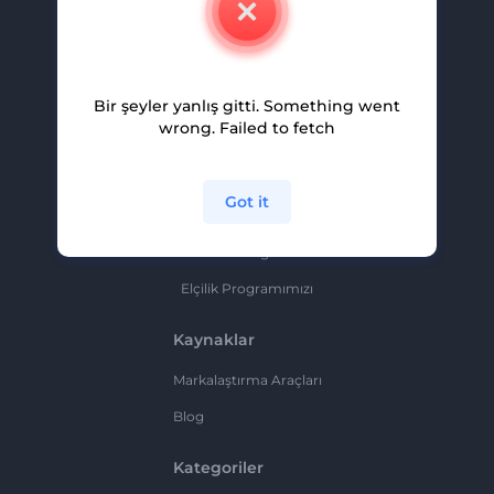
Kariyer
Yardım Ve Destek
Bir şeyler yanlış gitti. Something went
Ortaklık Programı
wrong. Failed to fetch
Gizlilik Politikası
Şartlar Ve Koşullar
Got it
Site Haritası
Ortaklık Programı
Elçilik Programımızı
Kaynaklar
Markalaştırma Araçları
Blog
Kategoriler