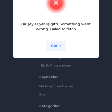
Kariyer
Yardım Ve Destek
Bir şeyler yanlış gitti. Something went
Ortaklık Programı
wrong. Failed to fetch
Gizlilik Politikası
Şartlar Ve Koşullar
Got it
Site Haritası
Ortaklık Programı
Elçilik Programımızı
Kaynaklar
Markalaştırma Araçları
Blog
Kategoriler