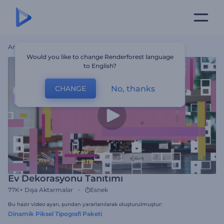
Ana Sayfa
Şablonlar
Ev Dekorasyonu Tanıtımı
Would you like to change Renderforest language
to English?
No, thanks
CHANGE
Ev Dekorasyonu Tanıtımı
77K+
Dışa Aktarmalar
Esnek
Bu hazır video ayarı, şundan yararlanılarak oluşturulmuştur:
Dinamik Piksel Tipografi Paketi