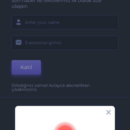
Son haber ve tekliflerimiz ilk olarak size
ulaşsın
Katıl
Dilediğiniz zaman kolayca abonelikten
çıkabilirsiniz.
Şirket
Hakkımızda
İletişim