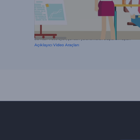
Bu hazır video ayarı, şundan yararlanılarak oluşturulmuştur:
Açıklayıcı Video Araçları