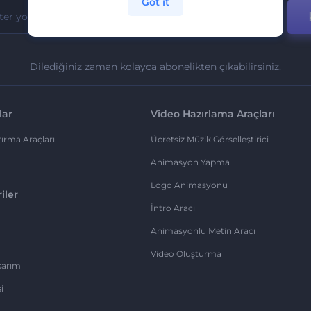
Got it
Dilediğiniz zaman kolayca abonelikten çıkabilirsiniz.
lar
Video Hazırlama Araçları
ırma Araçları
Ücretsiz Müzik Görselleştirici
Animasyon Yapma
Logo Animasyonu
iler
İntro Aracı
Animasyonlu Metin Aracı
Video Oluşturma
sarım
i