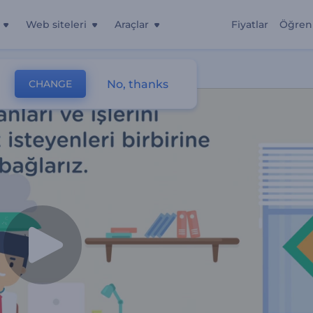
Web siteleri
Araçlar
Fiyatlar
Öğren
No, thanks
CHANGE