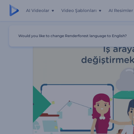
AI Videolar
Video Şablonları
AI Resimler
Ana Sayfa
Şablonlar
İK Şirketi Tanıtımı
Would you like to change Renderforest language to English?