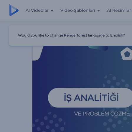
AI Videolar
Video Şablonları
AI Resimler
Ana Sayfa
Şablonlar
Etkileyici Pazarlama Ajansı Tanıtım
Would you like to change Renderforest language to English?