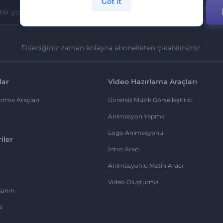
Got it
Dilediğiniz zaman kolayca abonelikten çıkabilirsiniz.
lar
Video Hazırlama Araçları
ırma Araçları
Ücretsiz Müzik Görselleştirici
Animasyon Yapma
Logo Animasyonu
iler
İntro Aracı
Animasyonlu Metin Aracı
Video Oluşturma
sarım
i