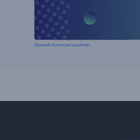
Bu hazır video ayarı, şundan yararlanılarak oluşturulmuştur:
Dinamik Kurumsal Sunumlar