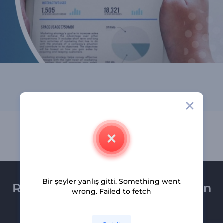
Bir şeyler yanlış gitti. Something went
Renderforest bültenine üye olun
wrong. Failed to fetch
Son haber ve tekliflerimiz ilk olarak size ulaşsın