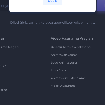
Got it
Dilediğiniz zaman kolayca abonelikten çıkabilirsiniz.
lar
Video Hazırlama Araçları
ırma Araçları
Ücretsiz Müzik Görselleştirici
Animasyon Yapma
Logo Animasyonu
iler
İntro Aracı
Animasyonlu Metin Aracı
Video Oluşturma
sarım
i