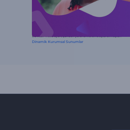
Bu hazır video ayarı, şundan yararlanılarak oluşturulmuştur:
Dinamik Kurumsal Sunumlar