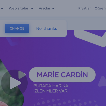
Web siteleri
Araçlar
Fiyatlar
Öğren
No, thanks
CHANGE