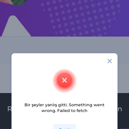
Bir şeyler yanlış gitti. Something went
Renderforest bültenine üye olun
wrong. Failed to fetch
Son haber ve tekliflerimiz ilk olarak size ulaşsın