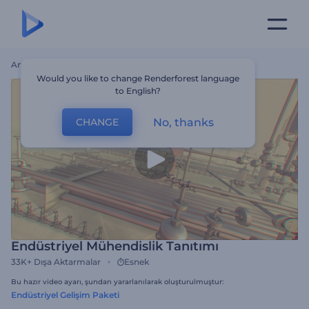
Ana Sayfa
Şablonlar
Endüstriyel Mühendislik Tanıtımı
Would you like to change Renderforest language
to English?
No, thanks
CHANGE
Endüstriyel Mühendislik Tanıtımı
33K+
Dışa Aktarmalar
Esnek
Bu hazır video ayarı, şundan yararlanılarak oluşturulmuştur:
Endüstriyel Gelişim Paketi