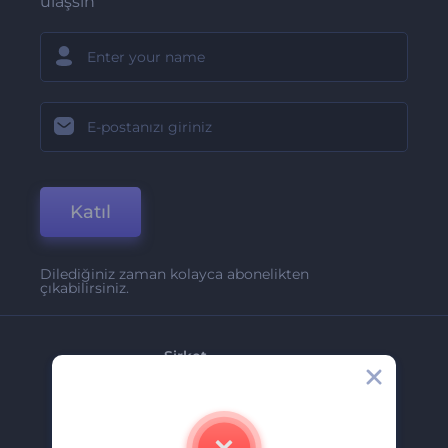
ulaşsın
Katıl
Dilediğiniz zaman kolayca abonelikten
çıkabilirsiniz.
Şirket
Hakkımızda
İletişim