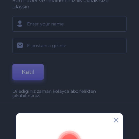
Son haber ve tekliflerimiz ilk olarak size
ulaşsın
Katıl
Dilediğiniz zaman kolayca abonelikten
çıkabilirsiniz.
Şirket
Hakkımızda
İletişim