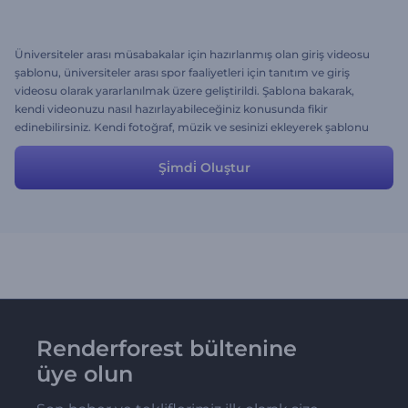
Üniversiteler arası müsabakalar için hazırlanmış olan giriş videosu
şablonu, üniversiteler arası spor faaliyetleri için tanıtım ve giriş
videosu olarak yararlanılmak üzere geliştirildi. Şablona bakarak,
kendi videonuzu nasıl hazırlayabileceğiniz konusunda fikir
edinebilirsiniz. Kendi fotoğraf, müzik ve sesinizi ekleyerek şablonu
kişiselleştirin. Gerek görürseniz sahne ekleyip çıkarmanız da
mümkün.
Şi̇mdi̇ Oluştur
Renderforest bültenine
üye olun