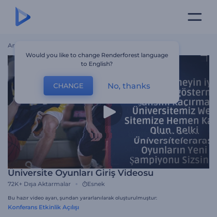
Ana Sayfa
Şablonlar
Üniversite Oyunları Giriş Videosu
Would you like to change Renderforest language
to English?
No, thanks
CHANGE
Üniversite Oyunları Giriş Videosu
72K+
Dışa Aktarmalar
Esnek
Bu hazır video ayarı, şundan yararlanılarak oluşturulmuştur:
Konferans Etkinlik Açılışı