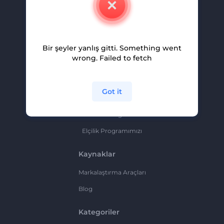
Kariyer
Yardım Ve Destek
Bir şeyler yanlış gitti. Something went
Ortaklık Programı
wrong. Failed to fetch
Gizlilik Politikası
Şartlar Ve Koşullar
Got it
Site Haritası
Ortaklık Programı
Elçilik Programımızı
Kaynaklar
Markalaştırma Araçları
Blog
Kategoriler