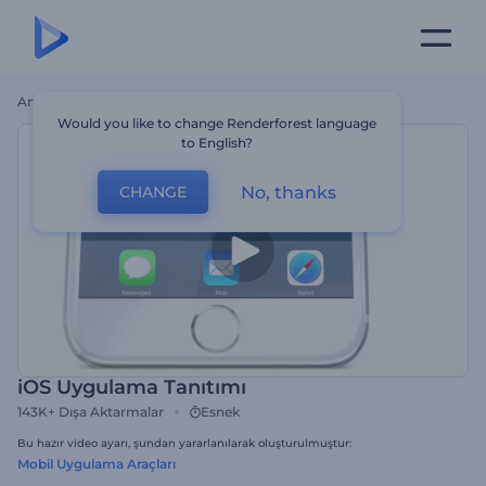
Ana Sayfa
Şablonlar
IOS Uygulama Tanıtımı
Would you like to change Renderforest language
to English?
No, thanks
CHANGE
iOS Uygulama Tanıtımı
143K+
Dışa Aktarmalar
Esnek
Bu hazır video ayarı, şundan yararlanılarak oluşturulmuştur:
Mobil Uygulama Araçları