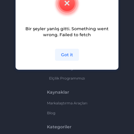
Kariyer
Yardım Ve Destek
Bir şeyler yanlış gitti. Something went
Ortaklık Programı
wrong. Failed to fetch
Gizlilik Politikası
Şartlar Ve Koşullar
Got it
Site Haritası
Ortaklık Programı
Elçilik Programımızı
Kaynaklar
Markalaştırma Araçları
Blog
Kategoriler