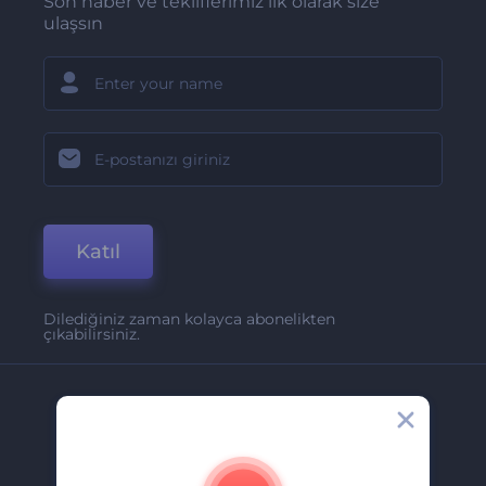
Son haber ve tekliflerimiz ilk olarak size
ulaşsın
Katıl
Dilediğiniz zaman kolayca abonelikten
çıkabilirsiniz.
Şirket
Hakkımızda
İletişim