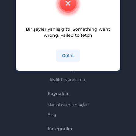
Kariyer
Yardım Ve Destek
Bir şeyler yanlış gitti. Something went
Ortaklık Programı
wrong. Failed to fetch
Gizlilik Politikası
Şartlar Ve Koşullar
Got it
Site Haritası
Ortaklık Programı
Elçilik Programımızı
Kaynaklar
Markalaştırma Araçları
Blog
Kategoriler