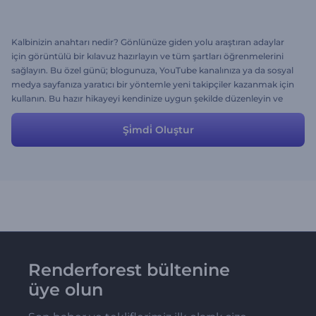
Kalbinizin anahtarı nedir? Gönlünüze giden yolu araştıran adaylar
için görüntülü bir kılavuz hazırlayın ve tüm şartları öğrenmelerini
sağlayın. Bu özel günü; blogunuza, YouTube kanalınıza ya da sosyal
medya sayfanıza yaratıcı bir yöntemle yeni takipçiler kazanmak için
kullanın. Bu hazır hikayeyi kendinize uygun şekilde düzenleyin ve
kendi versiyonunuzu birkaç dakika içinde yükleyin.
Şi̇mdi̇ Oluştur
Renderforest bültenine
üye olun