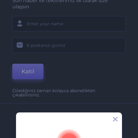
Son haber ve tekliflerimiz ilk olarak size
ulaşsın
Katıl
Dilediğiniz zaman kolayca abonelikten
çıkabilirsiniz.
Şirket
Hakkımızda
İletişim