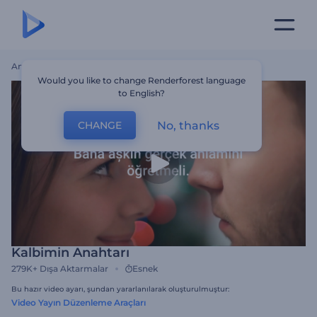
Ana Sayfa
Şablonlar
Kalbimin Anahtarı
Would you like to change Renderforest language
to English?
No, thanks
CHANGE
Kalbimin Anahtarı
279K+
Dışa Aktarmalar
Esnek
Bu hazır video ayarı, şundan yararlanılarak oluşturulmuştur:
Video Yayın Düzenleme Araçları