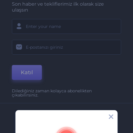
Son haber ve tekliflerimiz ilk olarak size
ulaşsın
Katıl
Dilediğiniz zaman kolayca abonelikten
çıkabilirsiniz.
Şirket
Hakkımızda