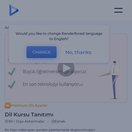
Ana Sayfa
Şablonlar
Dil Kursu Tanıtımı
Would you like to change Renderforest language
to English?
No, thanks
CHANGE
Premium Ön Ayarlar
Dil Kursu Tanıtımı
103K+
Dışa Aktarmalar
Esnek
Bu hazır video ayarı, şundan yararlanılarak oluşturulmuştur: