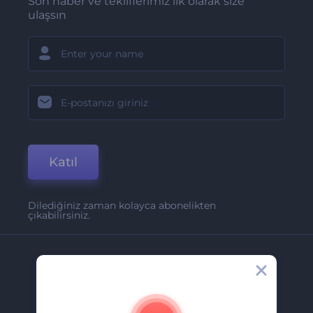
Son haber ve tekliflerimiz ilk olarak size
ulaşsın
Katıl
Dilediğiniz zaman kolayca abonelikten
çıkabilirsiniz.
Şirket
Hakkımızda
İletişim