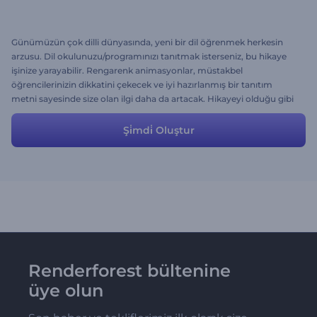
Günümüzün çok dilli dünyasında, yeni bir dil öğrenmek herkesin
arzusu. Dil okulunuzu/programınızı tanıtmak isterseniz, bu hikaye
işinize yarayabilir. Rengarenk animasyonlar, müstakbel
öğrencilerinizin dikkatini çekecek ve iyi hazırlanmış bir tanıtım
metni sayesinde size olan ilgi daha da artacak. Hikayeyi olduğu gibi
kullanabilir ya da metin ve sahneleri biraz değiştirerek etkileyici
reklam videonuzu zahmetsizce oluşturabilirsiniz.
Şi̇mdi̇ Oluştur
Renderforest bültenine
üye olun