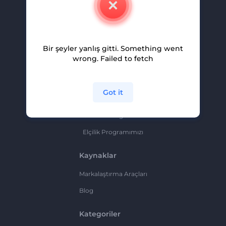
Kariyer
Yardım Ve Destek
Bir şeyler yanlış gitti. Something went
Ortaklık Programı
wrong. Failed to fetch
Gizlilik Politikası
Şartlar Ve Koşullar
Got it
Site Haritası
Ortaklık Programı
Elçilik Programımızı
Kaynaklar
Markalaştırma Araçları
Blog
Kategoriler