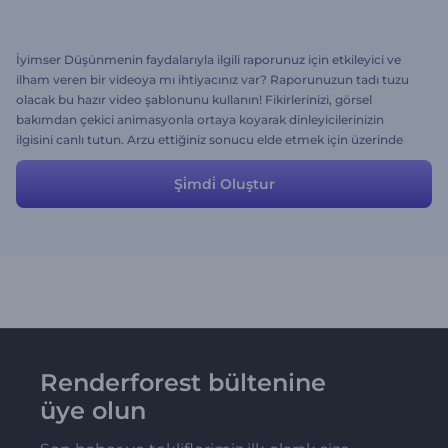
İyimser Düşünmenin faydalarıyla ilgili raporunuz için etkileyici ve
ilham veren bir videoya mı ihtiyacınız var? Raporunuzun tadı tuzu
olacak bu hazır video şablonunu kullanın! Fikirlerinizi, görsel
bakımdan çekici animasyonla ortaya koyarak dinleyicilerinizin
ilgisini canlı tutun. Arzu ettiğiniz sonucu elde etmek için üzerinde
her türlü değişikliği yapmakta özgürsünüz.
Şi̇mdi̇ Oluştur
Renderforest bültenine
üye olun