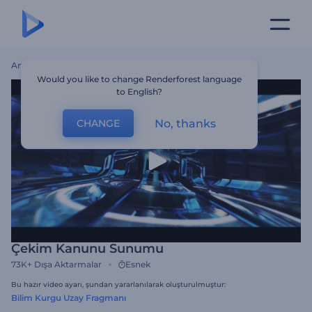
Ana Sayfa
Şablonlar
Çekim Kanunu Sunumu
Would you like to change Renderforest language
to English?
No, thanks
CHANGE
Çekim Kanunu Sunumu
73K+
Dışa Aktarmalar
Esnek
Bu hazır video ayarı, şundan yararlanılarak oluşturulmuştur:
Bilim Kurgu Uzay Fragmanı