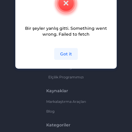
Kariyer
Yardım Ve Destek
Bir şeyler yanlış gitti. Something went
Ortaklık Programı
wrong. Failed to fetch
Gizlilik Politikası
Şartlar Ve Koşullar
Got it
Site Haritası
Ortaklık Programı
Elçilik Programımızı
Kaynaklar
Markalaştırma Araçları
Blog
Kategoriler