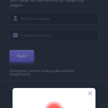
Son haber ve tekliflerimiz ilk olarak size
ulaşsın
Katıl
Dilediğiniz zaman kolayca abonelikten
çıkabilirsiniz.
Şirket
Hakkımızda
İletişim