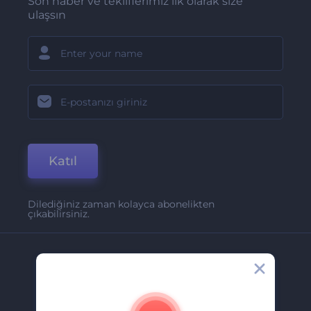
Son haber ve tekliflerimiz ilk olarak size
ulaşsın
Katıl
Dilediğiniz zaman kolayca abonelikten
çıkabilirsiniz.
Şirket
Hakkımızda
İletişim