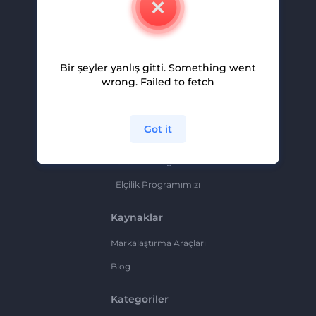
Kariyer
Yardım Ve Destek
Bir şeyler yanlış gitti. Something went
Ortaklık Programı
wrong. Failed to fetch
Gizlilik Politikası
Şartlar Ve Koşullar
Got it
Site Haritası
Ortaklık Programı
Elçilik Programımızı
Kaynaklar
Markalaştırma Araçları
Blog
Kategoriler