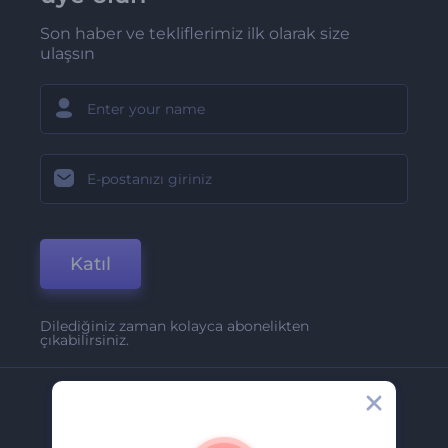
Son haber ve tekliflerimiz ilk olarak size
ulaşsın
Katıl
Dilediğiniz zaman kolayca abonelikten
çıkabilirsiniz.
Şirket
Hakkımızda