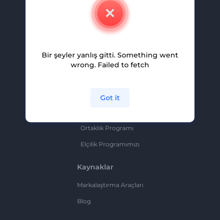
İletişim
Kariyer
Yardım Ve Destek
Bir şeyler yanlış gitti. Something went
Ortaklık Programı
wrong. Failed to fetch
Gizlilik Politikası
Şartlar Ve Koşullar
Got it
Site Haritası
Ortaklık Programı
Elçilik Programımızı
Kaynaklar
Markalaştırma Araçları
Blog