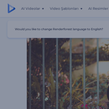
AI Videolar
Video Şablonları
AI Resimler
Ana Sayfa
Şablonlar
Unutulmaz Doğum Günü Tebriği
Would you like to change Renderforest language to English?