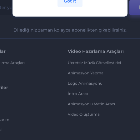
Got it
Dilediğiniz zaman kolayca abonelikten çıkabilirsiniz.
lar
Video Hazırlama Araçları
ırma Araçları
Ücretsiz Müzik Görselleştirici
Animasyon Yapma
Logo Animasyonu
iler
İntro Aracı
Animasyonlu Metin Aracı
Video Oluşturma
sarım
i