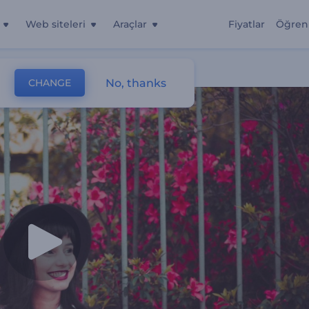
Web siteleri
Araçlar
Fiyatlar
Öğren
No, thanks
CHANGE