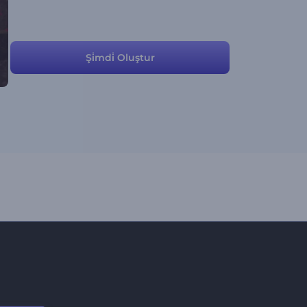
Şi̇mdi̇ Oluştur