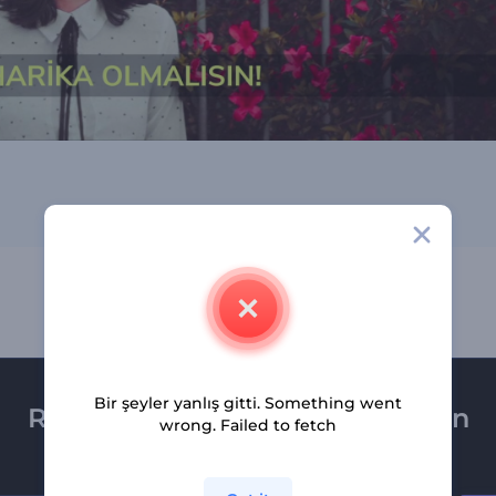
Bir şeyler yanlış gitti. Something went
Renderforest bültenine üye olun
wrong. Failed to fetch
Son haber ve tekliflerimiz ilk olarak size ulaşsın