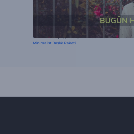
Bu hazır video ayarı, şundan yararlanılarak oluşturulmuştur:
Minimalist Başlık Paketi