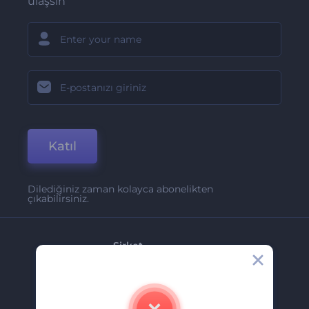
ulaşsın
Katıl
Dilediğiniz zaman kolayca abonelikten
çıkabilirsiniz.
Şirket
Hakkımızda
İletişim