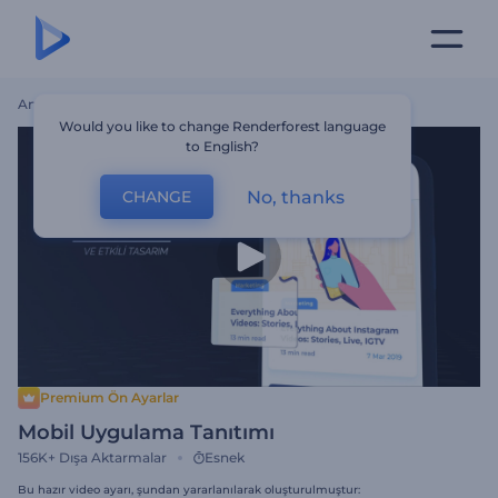
Ana Sayfa
Şablonlar
Mobil Uygulama Tanıtımı
Would you like to change Renderforest language
to English?
No, thanks
CHANGE
Premium Ön Ayarlar
Mobil Uygulama Tanıtımı
156K+
Dışa Aktarmalar
Esnek
Bu hazır video ayarı, şundan yararlanılarak oluşturulmuştur: