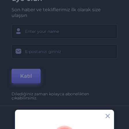
Son haber ve tekliflerimiz ilk olarak size
ulaşsın
Katıl
Dilediğiniz zaman kolayca abonelikten
çıkabilirsiniz.
Şirket
Hakkımızda