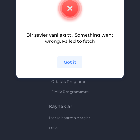
İletişim
Kariyer
Yardım Ve Destek
Bir şeyler yanlış gitti. Something went
Ortaklık Programı
wrong. Failed to fetch
Gizlilik Politikası
Şartlar Ve Koşullar
Got it
Site Haritası
Ortaklık Programı
Elçilik Programımızı
Kaynaklar
Markalaştırma Araçları
Blog