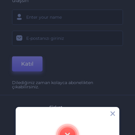
ulaşsın
Katıl
Dilediğiniz zaman kolayca abonelikten
çıkabilirsiniz.
Şirket
Hakkımızda
İletişim