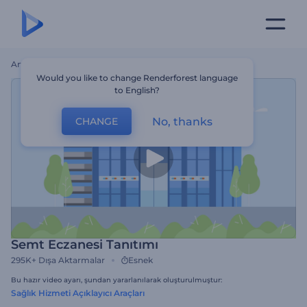
Ana Sayfa
Şablonlar
Semt Eczanesi Tanıtımı
Would you like to change Renderforest language
to English?
No, thanks
CHANGE
Semt Eczanesi Tanıtımı
295K+
Dışa Aktarmalar
Esnek
Bu hazır video ayarı, şundan yararlanılarak oluşturulmuştur:
Sağlık Hizmeti Açıklayıcı Araçları