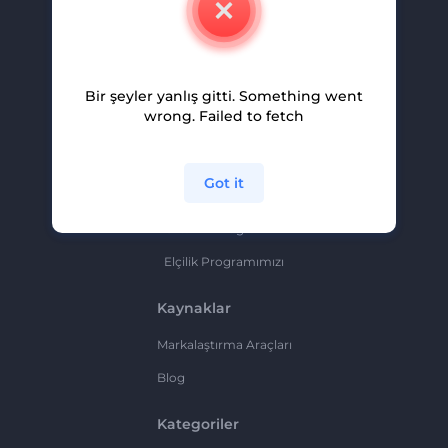
Kariyer
Yardım Ve Destek
Bir şeyler yanlış gitti. Something went
Ortaklık Programı
wrong. Failed to fetch
Gizlilik Politikası
Şartlar Ve Koşullar
Got it
Site Haritası
Ortaklık Programı
Elçilik Programımızı
Kaynaklar
Markalaştırma Araçları
Blog
Kategoriler