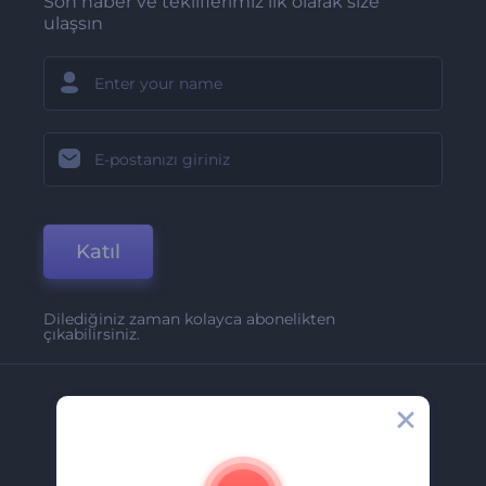
Son haber ve tekliflerimiz ilk olarak size
ulaşsın
Katıl
Dilediğiniz zaman kolayca abonelikten
çıkabilirsiniz.
Şirket
Hakkımızda
İletişim