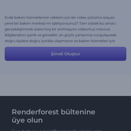
Evde bakım hizmetlerinin reklamı için bir video çözümü arayan
yerel bir bakım merkezi mi işletiyorsunuz? Tam olarak bu amacı
gerçekleştirmek üzere hoş bir animasyon videomuz mevcut.
Bilgilendirici içerik ve görseller, en güçlü yanlarınızı vurgulayarak
doğru kişilere doğru içerikle ulaşmanızı ve bakım hizmetleri için
daha fazla müşteri elde etmenizi sağlayan reklamların hazırlanma
sürecini kolaylaştırıyor. Sahne ekleyip çıkararak, projeyi daha fazla
Şi̇mdi̇ Oluştur
kişiselleştirmeniz ve otantik hale getirmeniz de mümkün.
Renderforest bültenine
üye olun