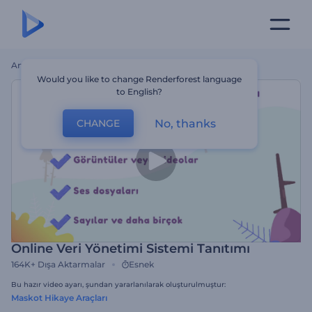
Ana Sayfa
Şablonlar
Online Veri Yönetimi Sistemi Tanıtımı
Would you like to change Renderforest language
to English?
No, thanks
CHANGE
Online Veri Yönetimi Sistemi Tanıtımı
164K+
Dışa Aktarmalar
Esnek
Bu hazır video ayarı, şundan yararlanılarak oluşturulmuştur:
Maskot Hikaye Araçları