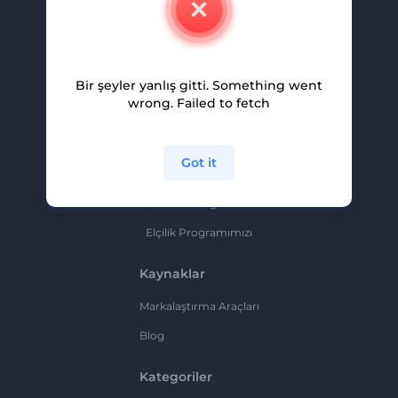
Kariyer
Yardım Ve Destek
Bir şeyler yanlış gitti. Something went
Ortaklık Programı
wrong. Failed to fetch
Gizlilik Politikası
Şartlar Ve Koşullar
Got it
Site Haritası
Ortaklık Programı
Elçilik Programımızı
Kaynaklar
Markalaştırma Araçları
Blog
Kategoriler