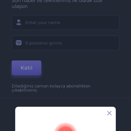
Son haber ve tekliflerimiz ilk olarak size
ulaşsın
Katıl
Dilediğiniz zaman kolayca abonelikten
çıkabilirsiniz.
Şirket
Hakkımızda
İletişim