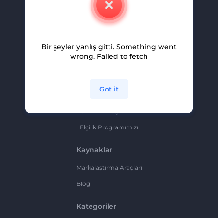
Kariyer
Yardım Ve Destek
Bir şeyler yanlış gitti. Something went
Ortaklık Programı
wrong. Failed to fetch
Gizlilik Politikası
Şartlar Ve Koşullar
Got it
Site Haritası
Ortaklık Programı
Elçilik Programımızı
Kaynaklar
Markalaştırma Araçları
Blog
Kategoriler