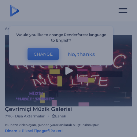
Ana Sayfa
Şablonlar
Çevrimiçi Müzik Galerisi
Would you like to change Renderforest language
to English?
No, thanks
CHANGE
Çevrimiçi Müzik Galerisi
77K+
Dışa Aktarmalar
Esnek
Bu hazır video ayarı, şundan yararlanılarak oluşturulmuştur:
Dinamik Piksel Tipografi Paketi