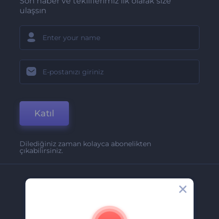
Son haber ve tekliflerimiz ilk olarak size
ulaşsın
Katıl
Dilediğiniz zaman kolayca abonelikten
çıkabilirsiniz.
Şirket
Hakkımızda
İletişim