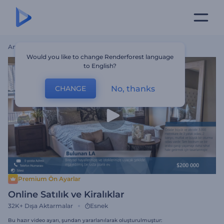
Ana Sayfa
Şablonlar
Online Satılık Ve Kiralıklar
Would you like to change Renderforest language
to English?
No, thanks
CHANGE
Premium Ön Ayarlar
Online Satılık ve Kiralıklar
32K+
Dışa Aktarmalar
Esnek
Bu hazır video ayarı, şundan yararlanılarak oluşturulmuştur: