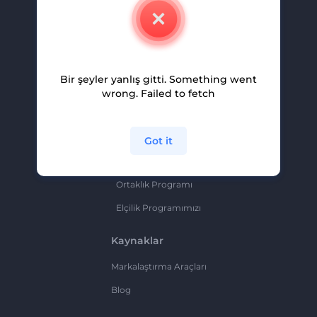
İletişim
Kariyer
Yardım Ve Destek
Bir şeyler yanlış gitti. Something went
Ortaklık Programı
wrong. Failed to fetch
Gizlilik Politikası
Şartlar Ve Koşullar
Got it
Site Haritası
Ortaklık Programı
Elçilik Programımızı
Kaynaklar
Markalaştırma Araçları
Blog