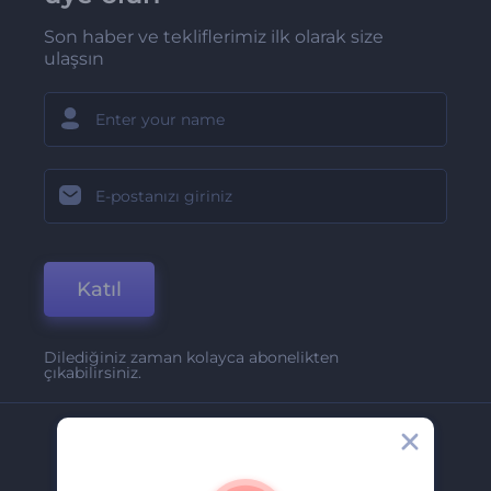
Son haber ve tekliflerimiz ilk olarak size
ulaşsın
Katıl
Dilediğiniz zaman kolayca abonelikten
çıkabilirsiniz.
Şirket
Hakkımızda