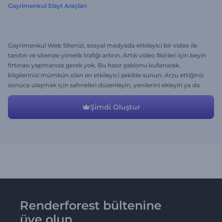
Gayrimenkul Slayt Araçları
Gayrimenkul Web Sitenizi, sosyal medyada etkileyici bir video ile
tanıtın ve sitenize yönelik trafiği artırın. Artık video fikirleri için beyin
fırtınası yapmanıza gerek yok. Bu hazır şablonu kullanarak,
bilgilerinizi mümkün olan en etkileyici şekilde sunun. Arzu ettiğiniz
sonuca ulaşmak için sahneleri düzenleyin, yenilerini ekleyin ya da
işinize yaramayanları çıkarın.
Şi̇mdi̇ Oluştur
Renderforest bültenine
üye olun