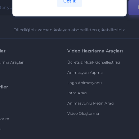
Got it
Dilediğiniz zaman kolayca abonelikten çıkabilirsiniz.
lar
Video Hazırlama Araçları
ırma Araçları
Ücretsiz Müzik Görselleştirici
Animasyon Yapma
Logo Animasyonu
iler
İntro Aracı
Animasyonlu Metin Aracı
Video Oluşturma
sarım
i