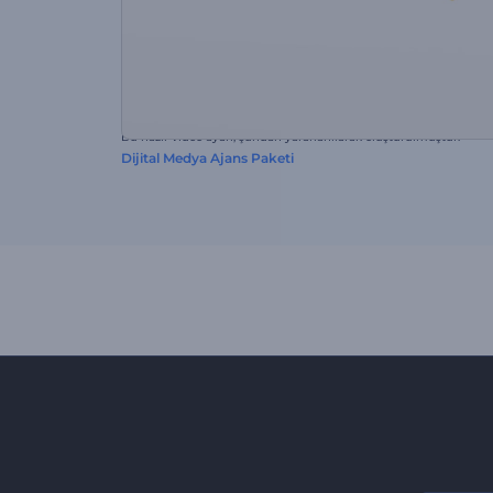
Bu hazır video ayarı, şundan yararlanılarak oluşturulmuştur:
Dijital Medya Ajans Paketi