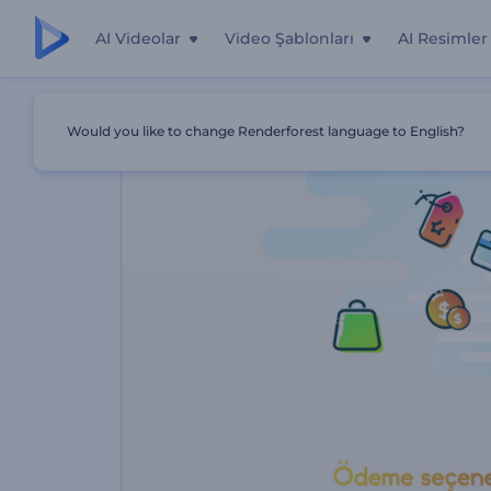
AI Videolar
Video Şablonları
AI Resimler
Ana Sayfa
Şablonlar
Online Alışveriş Platformu Tanıtımı
Would you like to change Renderforest language to English?