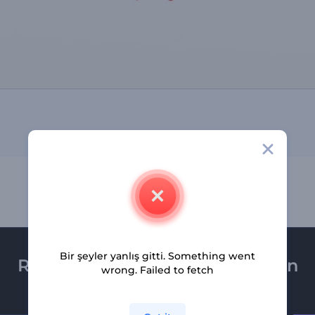
Bir şeyler yanlış gitti. Something went
Renderforest bültenine üye olun
wrong. Failed to fetch
Son haber ve tekliflerimiz ilk olarak size ulaşsın