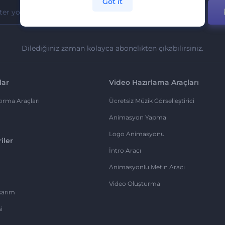
Got it
Dilediğiniz zaman kolayca abonelikten çıkabilirsiniz.
lar
Video Hazırlama Araçları
ırma Araçları
Ücretsiz Müzik Görselleştirici
Animasyon Yapma
Logo Animasyonu
iler
İntro Aracı
Animasyonlu Metin Aracı
Video Oluşturma
sarım
i