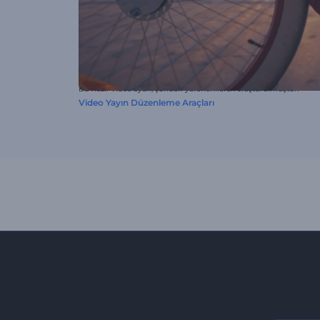
Bu hazır video ayarı, şundan yararlanılarak oluşturulmuştur:
Video Yayın Düzenleme Araçları