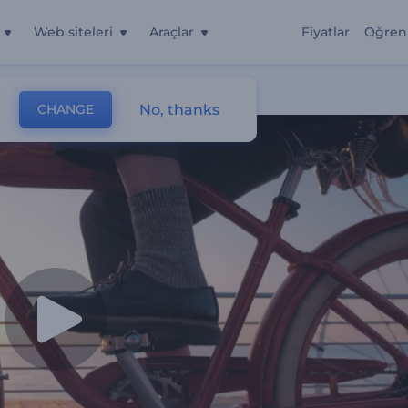
Web siteleri
Araçlar
Fiyatlar
Öğren
No, thanks
CHANGE