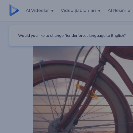
AI Videolar
Video Şablonları
AI Resimler
Ana Sayfa
Şablonlar
Fotoğraf Ajansı Tanıtımı
Would you like to change Renderforest language to English?