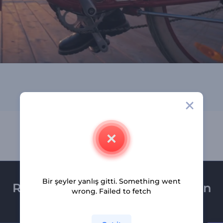
Bir şeyler yanlış gitti. Something went
Renderforest bültenine üye olun
wrong. Failed to fetch
Son haber ve tekliflerimiz ilk olarak size ulaşsın