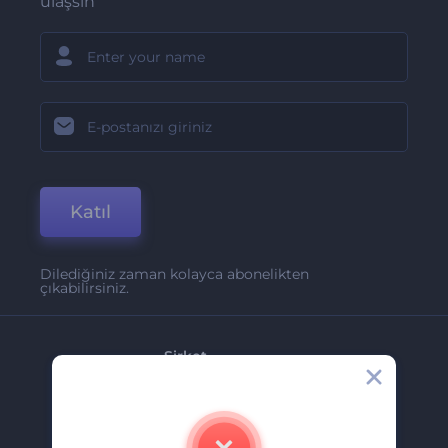
ulaşsın
Katıl
Dilediğiniz zaman kolayca abonelikten
çıkabilirsiniz.
Şirket
Hakkımızda
İletişim