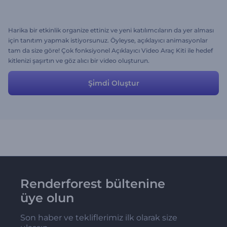
Harika bir etkinlik organize ettiniz ve yeni katılımcıların da yer alması
için tanıtım yapmak istiyorsunuz. Öyleyse, açıklayıcı animasyonlar
tam da size göre! Çok fonksiyonel Açıklayıcı Video Araç Kiti ile hedef
kitlenizi şaşırtın ve göz alıcı bir video oluşturun.
Şi̇mdi̇ Oluştur
Renderforest bültenine
üye olun
Son haber ve tekliflerimiz ilk olarak size