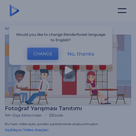
Ana Sayfa
Şablonlar
Fotoğraf Yarışması Tanıtımı
Would you like to change Renderforest language
to English?
No, thanks
CHANGE
Fotoğraf Yarışması Tanıtımı
1M+
Dışa Aktarmalar
Esnek
Bu hazır video ayarı, şundan yararlanılarak oluşturulmuştur:
Açıklayıcı Video Araçları