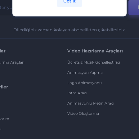
Got it
Dilediğiniz zaman kolayca abonelikten çıkabilirsiniz.
lar
Video Hazırlama Araçları
ırma Araçları
Ücretsiz Müzik Görselleştirici
Animasyon Yapma
Logo Animasyonu
iler
İntro Aracı
Animasyonlu Metin Aracı
Video Oluşturma
sarım
i