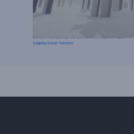
Bu hazır video ayarı, şundan yararlanılarak oluşturulmuştur:
Çağdaş Sanat Tanıtımı