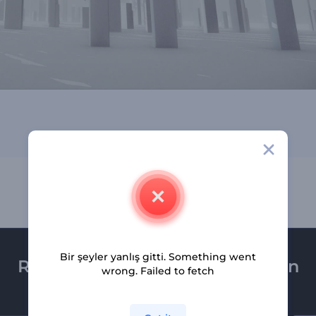
Bir şeyler yanlış gitti. Something went
Renderforest bültenine üye olun
wrong. Failed to fetch
Son haber ve tekliflerimiz ilk olarak size ulaşsın