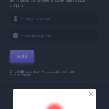
Son haber ve tekliflerimiz ilk olarak size
ulaşsın
Katıl
Dilediğiniz zaman kolayca abonelikten
çıkabilirsiniz.
Şirket
Hakkımızda
İletişim