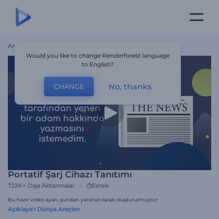
Ana Sayfa
Şablonlar
Portatif Şarj Cihazı Tanıtımı
Would you like to change Renderforest language
to English?
No, thanks
CHANGE
Portatif Şarj Cihazı Tanıtımı
722K+
Dışa Aktarmalar
Esnek
Bu hazır video ayarı, şundan yararlanılarak oluşturulmuştur:
Açıklayıcı Dünya Araçları