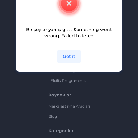
Kariyer
Yardım Ve Destek
Bir şeyler yanlış gitti. Something went
Ortaklık Programı
wrong. Failed to fetch
Gizlilik Politikası
Şartlar Ve Koşullar
Got it
Site Haritası
Ortaklık Programı
Elçilik Programımızı
Kaynaklar
Markalaştırma Araçları
Blog
Kategoriler