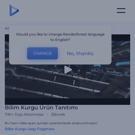
Ana Sayfa
Şablonlar
Bilim Kurgu Ürün Tanıtımı
Would you like to change Renderforest language
to English?
No, thanks
CHANGE
Bilim Kurgu Ürün Tanıtımı
73K+
Dışa Aktarmalar
Esnek
Bu hazır video ayarı, şundan yararlanılarak oluşturulmuştur:
Bilim Kurgu Uzay Fragmanı