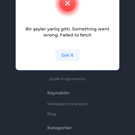
Kariyer
Yardım Ve Destek
Bir şeyler yanlış gitti. Something went
Ortaklık Programı
wrong. Failed to fetch
Gizlilik Politikası
Şartlar Ve Koşullar
Got it
Site Haritası
Ortaklık Programı
Elçilik Programımızı
Kaynaklar
Markalaştırma Araçları
Blog
Kategoriler