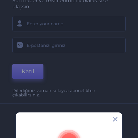
Son haber ve tekliflerimiz ilk olarak size
ulaşsın
Katıl
Dilediğiniz zaman kolayca abonelikten
çıkabilirsiniz.
Şirket
Hakkımızda
İletişim