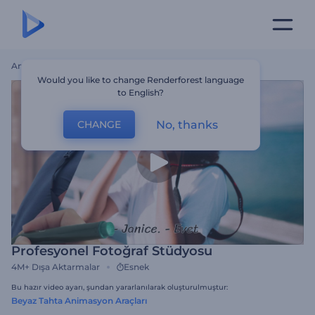
Ana Sayfa
Şablonlar
Profesyonel Fotoğraf Stüdyosu
Would you like to change Renderforest language
to English?
No, thanks
CHANGE
Profesyonel Fotoğraf Stüdyosu
4M+
Dışa Aktarmalar
Esnek
Bu hazır video ayarı, şundan yararlanılarak oluşturulmuştur:
Beyaz Tahta Animasyon Araçları