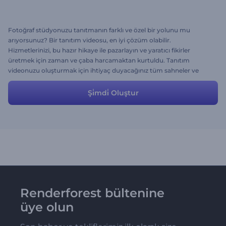
Fotoğraf stüdyonuzu tanıtmanın farklı ve özel bir yolunu mu
arıyorsunuz? Bir tanıtım videosu, en iyi çözüm olabilir.
Hizmetlerinizi, bu hazır hikaye ile pazarlayın ve yaratıcı fikirler
üretmek için zaman ve çaba harcamaktan kurtuldu. Tanıtım
videonuzu oluşturmak için ihtiyaç duyacağınız tüm sahneler ve
bilgiler, bu hikayede mevcut. Sahneler üzerinde değişiklik de
yapabilirsiniz. Yani, kendi ihtiyaçlarınıza göre sahneleri uyarlama
Şi̇mdi̇ Oluştur
konusunda özgürsünüz.
Renderforest bültenine
üye olun