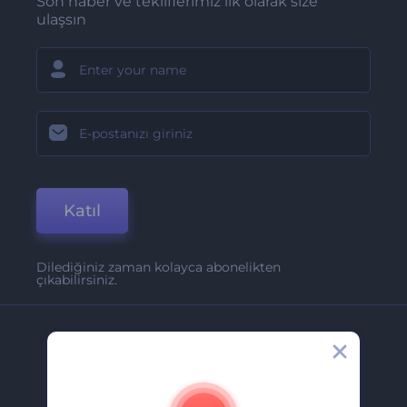
Son haber ve tekliflerimiz ilk olarak size
ulaşsın
Katıl
Dilediğiniz zaman kolayca abonelikten
çıkabilirsiniz.
Şirket
Hakkımızda
İletişim