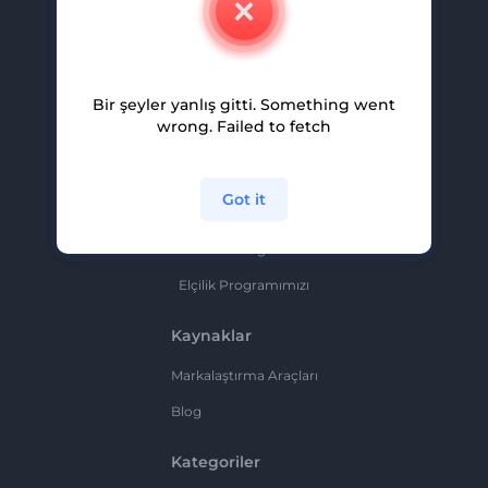
Kariyer
Yardım Ve Destek
Bir şeyler yanlış gitti. Something went
Ortaklık Programı
wrong. Failed to fetch
Gizlilik Politikası
Şartlar Ve Koşullar
Got it
Site Haritası
Ortaklık Programı
Elçilik Programımızı
Kaynaklar
Markalaştırma Araçları
Blog
Kategoriler