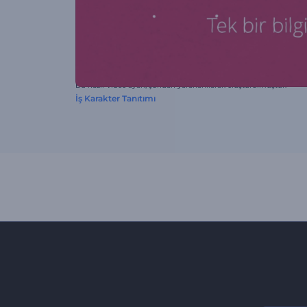
Bu hazır video ayarı, şundan yararlanılarak oluşturulmuştur:
İş Karakter Tanıtımı