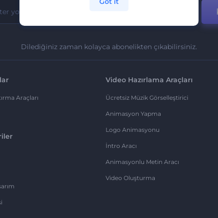
Got it
Dilediğiniz zaman kolayca abonelikten çıkabilirsiniz.
lar
Video Hazırlama Araçları
ırma Araçları
Ücretsiz Müzik Görselleştirici
Animasyon Yapma
Logo Animasyonu
iler
İntro Aracı
Animasyonlu Metin Aracı
Video Oluşturma
sarım
i