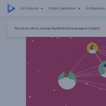
AI Videolar
Video Şablonları
AI Resimler
Ana Sayfa
Şablonlar
Proje Yönetimi Platformu Tanıtımı
Would you like to change Renderforest language to English?