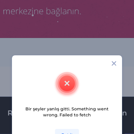
Bir şeyler yanlış gitti. Something went
Renderforest bültenine üye olun
wrong. Failed to fetch
Son haber ve tekliflerimiz ilk olarak size ulaşsın