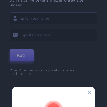
Son haber ve tekliflerimiz ilk olarak size
ulaşsın
Katıl
Dilediğiniz zaman kolayca abonelikten
çıkabilirsiniz.
Şirket
Hakkımızda
İletişim