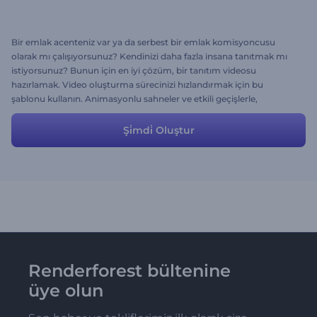
Bir emlak acenteniz var ya da serbest bir emlak komisyoncusu
olarak mı çalışıyorsunuz? Kendinizi daha fazla insana tanıtmak mı
istiyorsunuz? Bunun için en iyi çözüm, bir tanıtım videosu
hazırlamak. Video oluşturma sürecinizi hızlandırmak için bu
şablonu kullanın. Animasyonlu sahneler ve etkili geçişlerle,
benzersiz yaklaşımınızı öne çıkarın. Özel videonuzu bugün hazırlayın
ve çok daha fazla müşteri edinin. Üstelik ücretsiz!
Şi̇mdi̇ Oluştur
Renderforest bültenine
üye olun