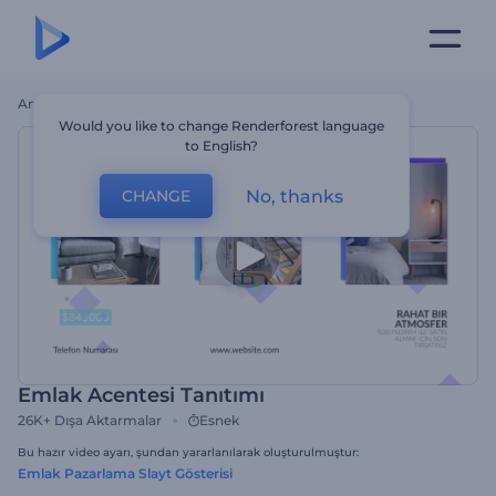
Ana Sayfa
Şablonlar
Emlak Acentesi Tanıtımı
Would you like to change Renderforest language
to English?
No, thanks
CHANGE
Emlak Acentesi Tanıtımı
26K+
Dışa Aktarmalar
Esnek
Bu hazır video ayarı, şundan yararlanılarak oluşturulmuştur:
Emlak Pazarlama Slayt Gösterisi