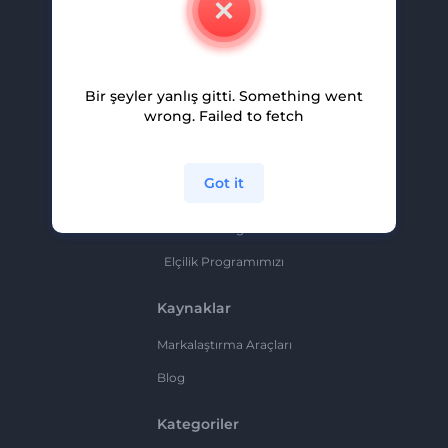
Kariyer
Yardım Ve Destek
Bir şeyler yanlış gitti. Something went
Ortaklık Programı
wrong. Failed to fetch
Gizlilik Politikası
Şartlar Ve Koşullar
Got it
Site Haritası
Ortaklık Programı
Elçilik Programımızı
Kaynaklar
Markalaştırma Araçları
Blog
Kategoriler