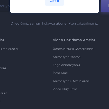
Got it
Dilediğiniz zaman kolayca abonelikten çıkabilirsiniz.
lar
Video Hazırlama Araçları
ırma Araçları
Ücretsiz Müzik Görselleştirici
Animasyon Yapma
Logo Animasyonu
iler
İntro Aracı
Animasyonlu Metin Aracı
Video Oluşturma
sarım
i