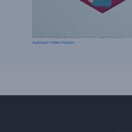
Bu hazır video ayarı, şundan yararlanılarak oluşturulmuştur:
Açıklayıcı Video Araçları