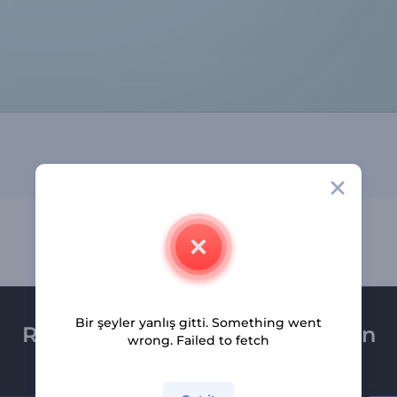
Bir şeyler yanlış gitti. Something went
Renderforest bültenine üye olun
wrong. Failed to fetch
Son haber ve tekliflerimiz ilk olarak size ulaşsın