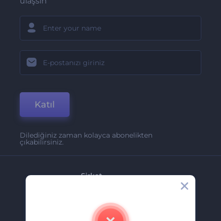
ulaşsın
Katıl
Dilediğiniz zaman kolayca abonelikten
çıkabilirsiniz.
Şirket
Hakkımızda
İletişim