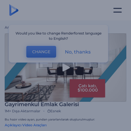
Ana Sayfa
Şablonlar
Gayrimenkul Emlak Galerisi
Would you like to change Renderforest language
to English?
No, thanks
CHANGE
Gayrimenkul Emlak Galerisi
1M+
Dışa Aktarmalar
Esnek
Bu hazır video ayarı, şundan yararlanılarak oluşturulmuştur:
Açıklayıcı Video Araçları