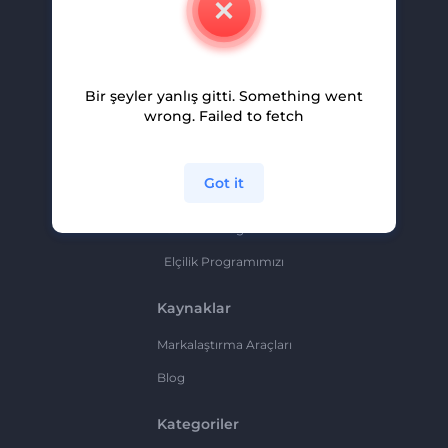
Kariyer
Yardım Ve Destek
Bir şeyler yanlış gitti. Something went
Ortaklık Programı
wrong. Failed to fetch
Gizlilik Politikası
Şartlar Ve Koşullar
Got it
Site Haritası
Ortaklık Programı
Elçilik Programımızı
Kaynaklar
Markalaştırma Araçları
Blog
Kategoriler