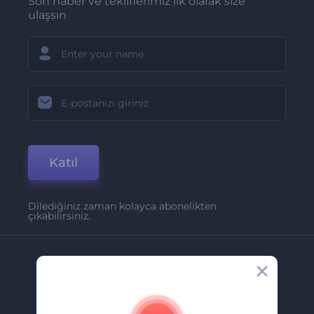
Son haber ve tekliflerimiz ilk olarak size
ulaşsın
Katıl
Dilediğiniz zaman kolayca abonelikten
çıkabilirsiniz.
Şirket
Hakkımızda
İletişim