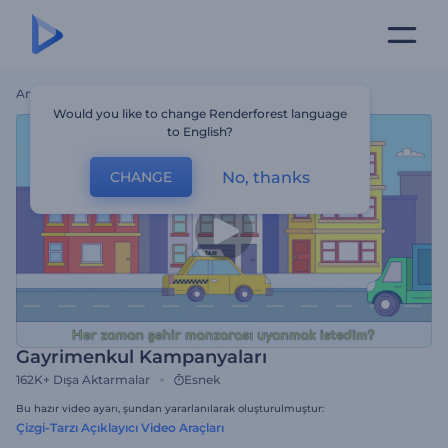
Ana Sayfa
Şablonlar
Gayrimenkul Kampanyaları
Would you like to change Renderforest language
to English?
No, thanks
CHANGE
Gayrimenkul Kampanyaları
162K+
Dışa Aktarmalar
Esnek
Bu hazır video ayarı, şundan yararlanılarak oluşturulmuştur:
Çizgi-Tarzı Açıklayıcı Video Araçları