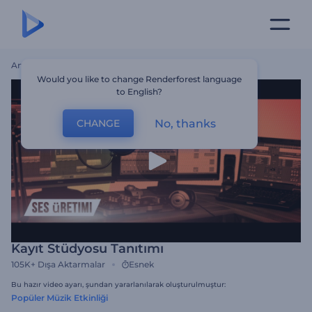
Ana Sayfa
Şablonlar
Kayıt Stüdyosu Tanıtımı
Would you like to change Renderforest language
to English?
No, thanks
CHANGE
Kayıt Stüdyosu Tanıtımı
105K+
Dışa Aktarmalar
Esnek
Bu hazır video ayarı, şundan yararlanılarak oluşturulmuştur:
Popüler Müzik Etkinliği