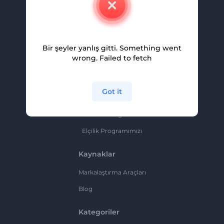
Kariyer
Yardım Ve Destek
Bir şeyler yanlış gitti. Something went
Ortaklık Programı
wrong. Failed to fetch
Gizlilik Politikası
Şartlar Ve Koşullar
Got it
Site Haritası
Ortaklık Programı
Elçilik Programımızı
Kaynaklar
Markalaştırma Araçları
Blog
Kategoriler