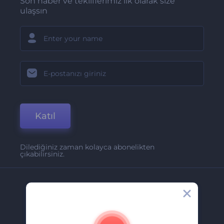
Son haber ve tekliflerimiz ilk olarak size
ulaşsın
Katıl
Dilediğiniz zaman kolayca abonelikten
çıkabilirsiniz.
Şirket
Hakkımızda
İletişim