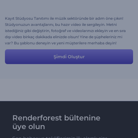
Kayıt Stüdyosu Tanıtımı ile müzik sektöründe bir adım öne çıkın!
Stüdyonuzun avantajlarını, bu hazır video ile sergileyin. Metni
istediğiniz gibi değiştirin, fotoğraf ve videolarınızı ekleyin ve en sıra
dışı video birkaç dakikada elinizde olsun! Yine de şüpheleriniz mi
var? Bu şablonu deneyin ve yeni müşterilere merhaba deyin!
Şi̇mdi̇ Oluştur
Renderforest bültenine
üye olun