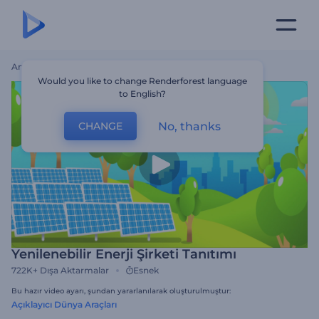
Ana Sayfa
Şablonlar
Yenilenebilir Enerji Şirketi Tanıtımı
Would you like to change Renderforest language
to English?
No, thanks
CHANGE
Yenilenebilir Enerji Şirketi Tanıtımı
722K+
Dışa Aktarmalar
Esnek
Bu hazır video ayarı, şundan yararlanılarak oluşturulmuştur:
Açıklayıcı Dünya Araçları