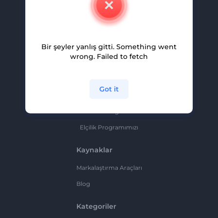
Kariyer
Yardım Ve Destek
Bir şeyler yanlış gitti. Something went
Ortaklık Programı
wrong. Failed to fetch
Gizlilik Politikası
Şartlar Ve Koşullar
Got it
Site Haritası
Ortaklık Programı
Elçilik Programımızı
Kaynaklar
Markalaştırma Araçları
Blog
Kategoriler