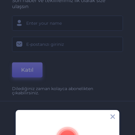
Son haber ve tekliflerimiz ilk olarak size
ulaşsın
Katıl
Dilediğiniz zaman kolayca abonelikten
çıkabilirsiniz.
Şirket
Hakkımızda
İletişim