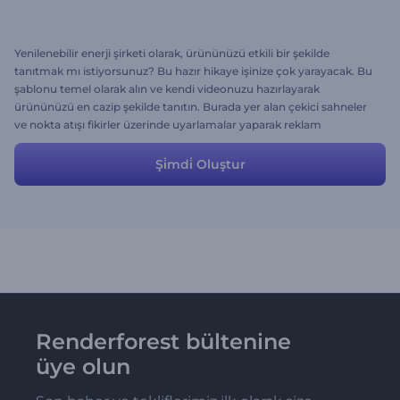
Yenilenebilir enerji şirketi olarak, ürününüzü etkili bir şekilde
tanıtmak mı istiyorsunuz? Bu hazır hikaye işinize çok yarayacak. Bu
şablonu temel olarak alın ve kendi videonuzu hazırlayarak
ürününüzü en cazip şekilde tanıtın. Burada yer alan çekici sahneler
ve nokta atışı fikirler üzerinde uyarlamalar yaparak reklam
videonuzu elde edin. Hemen deneyin ve hedef kitlenizin inovatif
teknolojiye ilgi göstermelerini sağlayın.
Şi̇mdi̇ Oluştur
Renderforest bültenine
üye olun