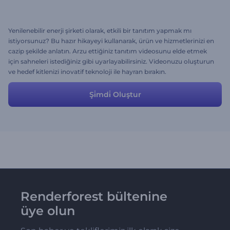
Yenilenebilir enerji şirketi olarak, etkili bir tanıtım yapmak mı
istiyorsunuz? Bu hazır hikayeyi kullanarak, ürün ve hizmetlerinizi en
cazip şekilde anlatın. Arzu ettiğiniz tanıtım videosunu elde etmek
için sahneleri istediğiniz gibi uyarlayabilirsiniz. Videonuzu oluşturun
ve hedef kitlenizi inovatif teknoloji ile hayran bırakın.
Şi̇mdi̇ Oluştur
Renderforest bültenine
üye olun