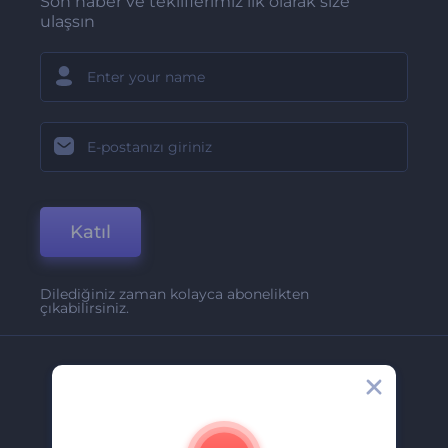
Son haber ve tekliflerimiz ilk olarak size
ulaşsın
Katıl
Dilediğiniz zaman kolayca abonelikten
çıkabilirsiniz.
Şirket
Hakkımızda
İletişim