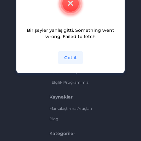
Kariyer
Yardım Ve Destek
Bir şeyler yanlış gitti. Something went
Ortaklık Programı
wrong. Failed to fetch
Gizlilik Politikası
Şartlar Ve Koşullar
Got it
Site Haritası
Ortaklık Programı
Elçilik Programımızı
Kaynaklar
Markalaştırma Araçları
Blog
Kategoriler