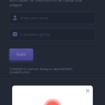
Son haber ve tekliflerimiz ilk olarak size
ulaşsın
Katıl
Dilediğiniz zaman kolayca abonelikten
çıkabilirsiniz.
Şirket
Hakkımızda
İletişim