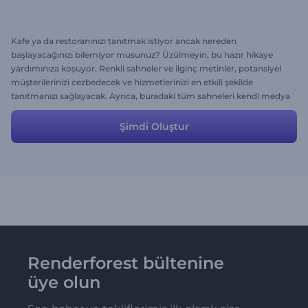
Kafe ya da restoranınızı tanıtmak istiyor ancak nereden
başlayacağınızı bilemiyor musunuz? Üzülmeyin, bu hazır hikaye
yardımınıza koşuyor. Renkli sahneler ve ilginç metinler, potansiyel
müşterilerinizi cezbedecek ve hizmetlerinizi en etkili şekilde
tanıtmanızı sağlayacak. Ayrıca, buradaki tüm sahneleri kendi medya
dosyalarınız ve fikirlerinizi kullanarak değiştirmekte özgürsünüz.
Şi̇mdi̇ Oluştur
Renderforest bültenine
üye olun