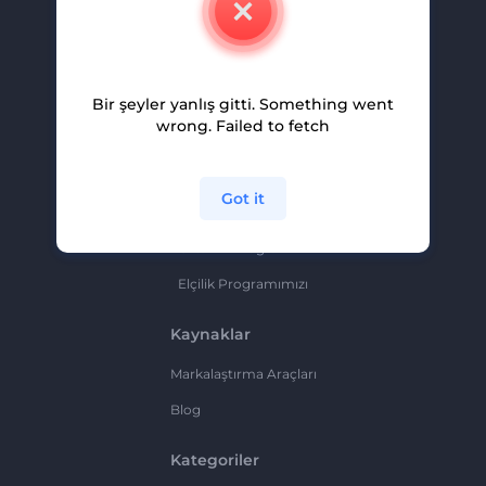
Kariyer
Yardım Ve Destek
Bir şeyler yanlış gitti. Something went
Ortaklık Programı
wrong. Failed to fetch
Gizlilik Politikası
Şartlar Ve Koşullar
Got it
Site Haritası
Ortaklık Programı
Elçilik Programımızı
Kaynaklar
Markalaştırma Araçları
Blog
Kategoriler