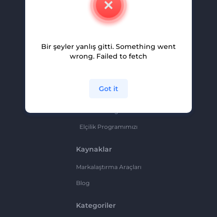
Kariyer
Yardım Ve Destek
Bir şeyler yanlış gitti. Something went
Ortaklık Programı
wrong. Failed to fetch
Gizlilik Politikası
Şartlar Ve Koşullar
Got it
Site Haritası
Ortaklık Programı
Elçilik Programımızı
Kaynaklar
Markalaştırma Araçları
Blog
Kategoriler