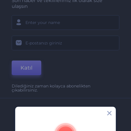
Son haber ve tekliflerimiz ilk olarak size
ulaşsın
Katıl
Dilediğiniz zaman kolayca abonelikten
çıkabilirsiniz.
Şirket
Hakkımızda
İletişim