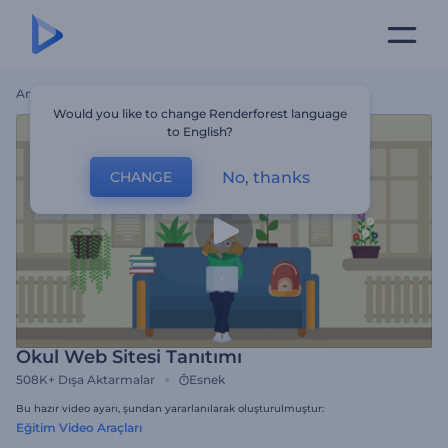
Ana Sayfa
Şablonlar
Okul Web Sitesi Tanıtımı
Would you like to change Renderforest language
to English?
No, thanks
CHANGE
Okul Web Sitesi Tanıtımı
508K+
Dışa Aktarmalar
Esnek
Bu hazır video ayarı, şundan yararlanılarak oluşturulmuştur:
Eğitim Video Araçları