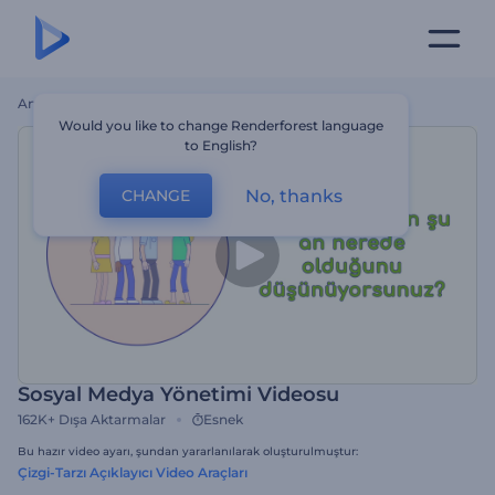
Ana Sayfa
Şablonlar
Sosyal Medya Yönetimi Videosu
Would you like to change Renderforest language
to English?
No, thanks
CHANGE
Sosyal Medya Yönetimi Videosu
162K+
Dışa Aktarmalar
Esnek
Bu hazır video ayarı, şundan yararlanılarak oluşturulmuştur:
Çizgi-Tarzı Açıklayıcı Video Araçları