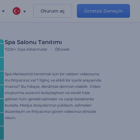
Oturum aç
Ücretsiz Deneyin
Spa Salonu Tanıtımı
722K+
Dışa Aktarmalar
Esnek
Spa Merkezinizi tanıtmak için bir reklam videosuna
mı ihtiyacınız var? İlginç ve etkili bir içerik arayışında
mısınız? Bu hikaye, derdinize derman olabilir. Video
oluşturma sürecini kolaylaştıran ve zevkli hale
getiren tüm gerekli sahneler ve cazip karakterler
burada. Medya dosyalarınızı yükleyin, sahneleri
düzenleyin ve ihtiyacınızı gören videonuz elinizde
olsun.