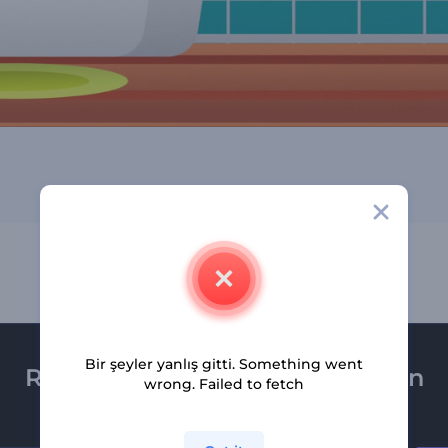
Bir şeyler yanlış gitti. Something went
Renderforest bültenine üye olun
wrong. Failed to fetch
Son haber ve tekliflerimiz ilk olarak size ulaşsın