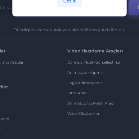
Got it
Dilediğiniz zaman kolayca abonelikten çıkabilirsiniz.
lar
Video Hazırlama Araçları
ırma Araçları
Ücretsiz Müzik Görselleştirici
Animasyon Yapma
Logo Animasyonu
iler
İntro Aracı
Animasyonlu Metin Aracı
Video Oluşturma
sarım
i