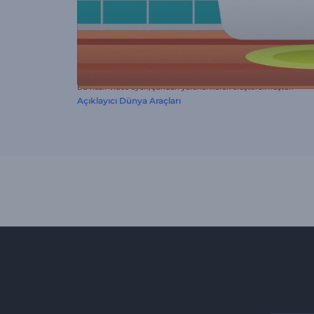
Bu hazır video ayarı, şundan yararlanılarak oluşturulmuştur:
Açıklayıcı Dünya Araçları