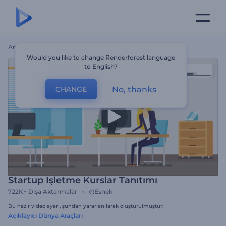
Ana Sayfa
Şablonlar
Startup İşletme Kurslar Tanıtımı
Would you like to change Renderforest language
to English?
No, thanks
CHANGE
Startup İşletme Kurslar Tanıtımı
722K+
Dışa Aktarmalar
Esnek
Bu hazır video ayarı, şundan yararlanılarak oluşturulmuştur:
Açıklayıcı Dünya Araçları