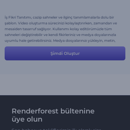
İş Fikri Tanıtımı, cazip sahneler ve ilginç tanımlamalarla dolu bir
şablon. Video oluşturma sürecinizi kolaylaştırırken, zamandan ve
mesaiden tasarruf sağlıyor. Kullanımı kolay editörümüzle tüm
sahneleri değiştirebilir ve kendi fikirleriniz ve medya doyalarınızla
uyumlu hale getirebilirsiniz. Medya dosyalarınızı yükleyin, metin,
renk, müzik ve stilleri uyarlayın ve reklam videonuzun keyfini
çıkarın.
Şi̇mdi̇ Oluştur
Renderforest bültenine
üye olun