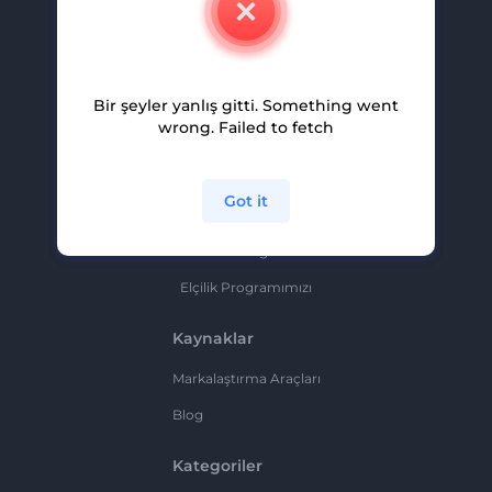
Kariyer
Yardım Ve Destek
Bir şeyler yanlış gitti. Something went
Ortaklık Programı
wrong. Failed to fetch
Gizlilik Politikası
Şartlar Ve Koşullar
Got it
Site Haritası
Ortaklık Programı
Elçilik Programımızı
Kaynaklar
Markalaştırma Araçları
Blog
Kategoriler