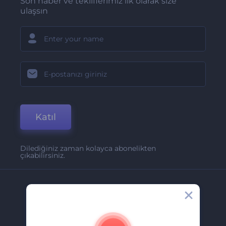
Son haber ve tekliflerimiz ilk olarak size
ulaşsın
Katıl
Dilediğiniz zaman kolayca abonelikten
çıkabilirsiniz.
Şirket
Hakkımızda
İletişim